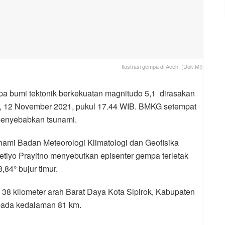
Ilustrasi gempa di Aceh. (Dok.MI)
pa bumi tektonik berkekuatan magnitudo 5,1 dirasakan
t, 12 November 2021, pukul 17.44 WIB. BMKG setempat
menyebabkan tsunami.
mi Badan Meteorologi Klimatologi dan Geofisika
iyo Prayitno menyebutkan episenter gempa terletak
,84° bujur timur.
ak 38 kilometer arah Barat Daya Kota Sipirok, Kabupaten
 pada kedalaman 81 km.