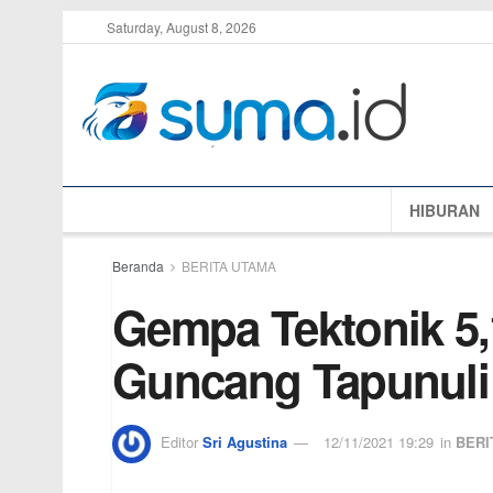
Saturday, August 8, 2026
HIBURAN
Beranda
BERITA UTAMA
Gempa Tektonik 5
Guncang Tapunuli
Editor
Sri Agustina
12/11/2021 19:29
in
BERI