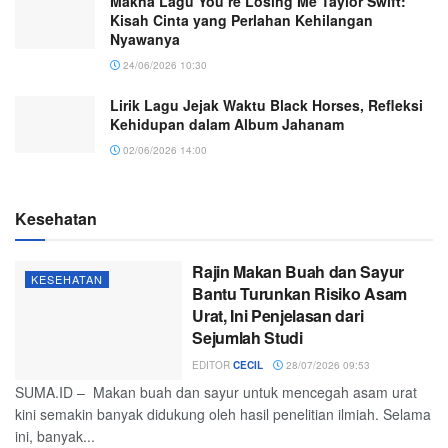
Makna Lagu You’re Losing Me Taylor Swift:
Kisah Cinta yang Perlahan Kehilangan
Nyawanya
24/06/2026 10:30
Lirik Lagu Jejak Waktu Black Horses, Refleksi
Kehidupan dalam Album Jahanam
02/06/2026 14:00
Kesehatan
Rajin Makan Buah dan Sayur
KESEHATAN
Bantu Turunkan Risiko Asam
Urat, Ini Penjelasan dari
Sejumlah Studi
EDITOR
CECIL
28/07/2026 09:53
SUMA.ID – Makan buah dan sayur untuk mencegah asam urat
kini semakin banyak didukung oleh hasil penelitian ilmiah. Selama
ini, banyak...