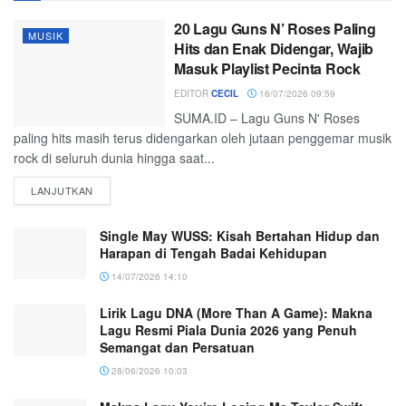
20 Lagu Guns N’ Roses Paling
MUSIK
Hits dan Enak Didengar, Wajib
Masuk Playlist Pecinta Rock
EDITOR
CECIL
16/07/2026 09:59
SUMA.ID – Lagu Guns N' Roses
paling hits masih terus didengarkan oleh jutaan penggemar musik
rock di seluruh dunia hingga saat...
LANJUTKAN
Single May WUSS: Kisah Bertahan Hidup dan
Harapan di Tengah Badai Kehidupan
14/07/2026 14:10
Lirik Lagu DNA (More Than A Game): Makna
Lagu Resmi Piala Dunia 2026 yang Penuh
Semangat dan Persatuan
28/06/2026 10:03