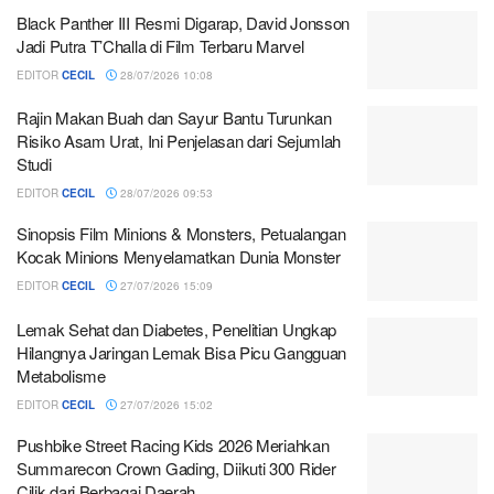
Black Panther III Resmi Digarap, David Jonsson
Jadi Putra T’Challa di Film Terbaru Marvel
EDITOR
CECIL
28/07/2026 10:08
Rajin Makan Buah dan Sayur Bantu Turunkan
Risiko Asam Urat, Ini Penjelasan dari Sejumlah
Studi
EDITOR
CECIL
28/07/2026 09:53
Sinopsis Film Minions & Monsters, Petualangan
Kocak Minions Menyelamatkan Dunia Monster
EDITOR
CECIL
27/07/2026 15:09
Lemak Sehat dan Diabetes, Penelitian Ungkap
Hilangnya Jaringan Lemak Bisa Picu Gangguan
Metabolisme
EDITOR
CECIL
27/07/2026 15:02
Pushbike Street Racing Kids 2026 Meriahkan
Summarecon Crown Gading, Diikuti 300 Rider
Cilik dari Berbagai Daerah