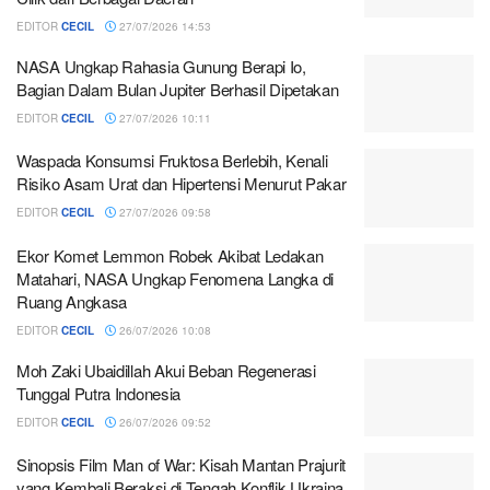
EDITOR
CECIL
27/07/2026 14:53
NASA Ungkap Rahasia Gunung Berapi Io,
Bagian Dalam Bulan Jupiter Berhasil Dipetakan
EDITOR
CECIL
27/07/2026 10:11
Waspada Konsumsi Fruktosa Berlebih, Kenali
Risiko Asam Urat dan Hipertensi Menurut Pakar
EDITOR
CECIL
27/07/2026 09:58
Ekor Komet Lemmon Robek Akibat Ledakan
Matahari, NASA Ungkap Fenomena Langka di
Ruang Angkasa
EDITOR
CECIL
26/07/2026 10:08
Moh Zaki Ubaidillah Akui Beban Regenerasi
Tunggal Putra Indonesia
EDITOR
CECIL
26/07/2026 09:52
Sinopsis Film Man of War: Kisah Mantan Prajurit
yang Kembali Beraksi di Tengah Konflik Ukraina