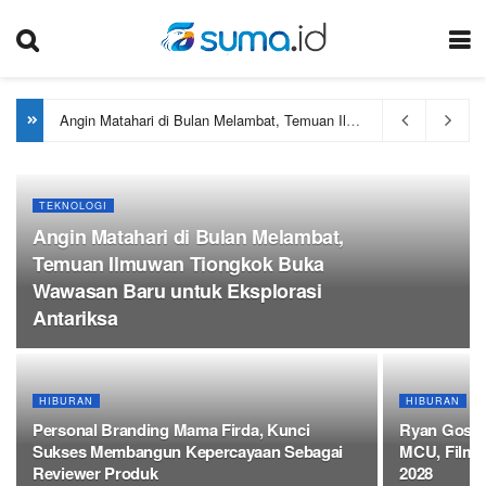
Angin Matahari di Bulan Melambat, Temuan Ilmuwan Tiongkok Buka Wawasan Baru untuk Eksplorasi Antariksa
TEKNOLOGI
Angin Matahari di Bulan Melambat,
Temuan Ilmuwan Tiongkok Buka
Wawasan Baru untuk Eksplorasi
Antariksa
HIBURAN
HIBURAN
Personal Branding Mama Firda, Kunci
Ryan Goslin
Sukses Membangun Kepercayaan Sebagai
MCU, Film 
Reviewer Produk
2028