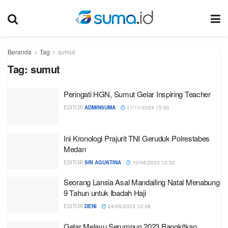
Beranda
Tag
sumut
Tag:
sumut
Peringati HGN, Sumut Gelar Inspiring Teacher
EDITOR
ADMINSUMA
11/11/2024 15:00
Ini Kronologi Prajurit TNI Geruduk Polrestabes
Medan
EDITOR
SRI AGUSTINA
10/08/2023 12:52
Seorang Lansia Asal Mandailing Natal Menabung
9 Tahun untuk Ibadah Haji
EDITOR
DENI
24/05/2023 12:38
Gelar Melayu Serumpun 2023 Bangkitkan