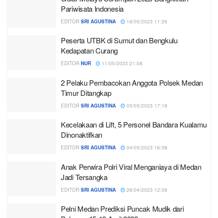
Pariwisata Indonesia
EDITOR
SRI AGUSTINA
18/05/2023 11:26
Peserta UTBK di Sumut dan Bengkulu
Kedapatan Curang
EDITOR
NUR
11/05/2023 21:08
2 Pelaku Pembacokan Anggota Polsek Medan
Timur Ditangkap
EDITOR
SRI AGUSTINA
05/05/2023 17:18
Kecelakaan di Lift, 5 Personel Bandara Kualamu
Dinonaktifkan
EDITOR
SRI AGUSTINA
04/05/2023 16:08
Anak Perwira Polri Viral Menganiaya di Medan
Jadi Tersangka
EDITOR
SRI AGUSTINA
26/04/2023 12:06
Pelni Medan Prediksi Puncak Mudik dari