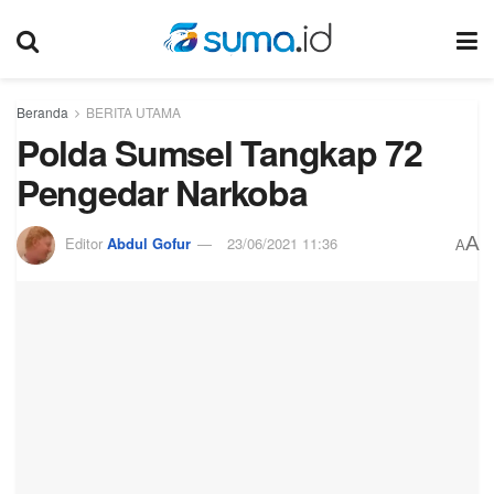
Beranda
BERITA UTAMA
Polda Sumsel Tangkap 72
Pengedar Narkoba
A
Editor
Abdul Gofur
23/06/2021 11:36
A