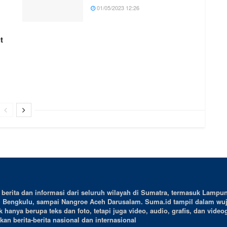
01/05/2023 12:26
t
erita dan informasi dari seluruh wilayah di Sumatra, termasuk Lampun
, Bengkulu, sampai Nangroe Aceh Darusalam. Suma.id tampil dalam wu
 hanya berupa teks dan foto, tetapi juga video, audio, grafis, dan videog
an berita-berita nasional dan internasional