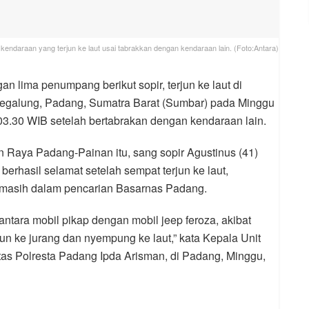
 kendaraan yang terjun ke laut usai tabrakkan dengan kendaraan lain. (Foto:Antara)
an lima penumpang berikut sopir, terjun ke laut di
galung, Padang, Sumatra Barat (Sumbar) pada Minggu
l 03.30 WIB setelah bertabrakan dengan kendaraan lain.
an Raya Padang-Painan itu, sang sopir Agustinus (41)
berhasil selamat setelah sempat terjun ke laut,
 masih dalam pencarian Basarnas Padang.
s antara mobil pikap dengan mobil jeep feroza, akibat
jun ke jurang dan nyempung ke laut,” kata Kepala Unit
s Polresta Padang Ipda Arisman, di Padang, Minggu,