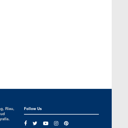
g, Riau,
Follow Us
jud
rafis.