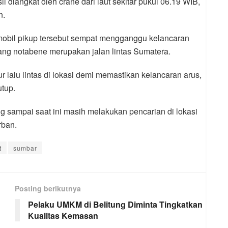
l diangkat oleh crane dari laut sekitar pukul 06.19 WIB,
n.
mobil pikup tersebut sempat mengganggu kelancaran
, yang notabene merupakan jalan lintas Sumatera.
 lalu lintas di lokasi demi memastikan kelancaran arus,
tup.
 sampai saat ini masih melakukan pencarian di lokasi
rban.
t
sumbar
Posting berikutnya
Pelaku UMKM di Belitung Diminta Tingkatkan
Kualitas Kemasan