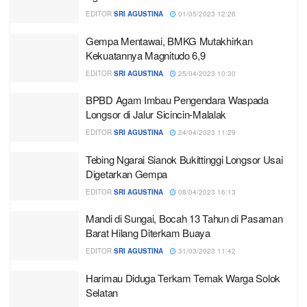
EDITOR
SRI AGUSTINA
01/05/2023 12:26
Gempa Mentawai, BMKG Mutakhirkan
Kekuatannya Magnitudo 6,9
EDITOR
SRI AGUSTINA
25/04/2023 10:30
BPBD Agam Imbau Pengendara Waspada
Longsor di Jalur Sicincin-Malalak
EDITOR
SRI AGUSTINA
24/04/2023 11:29
Tebing Ngarai Sianok Bukittinggi Longsor Usai
Digetarkan Gempa
EDITOR
SRI AGUSTINA
08/04/2023 16:13
Mandi di Sungai, Bocah 13 Tahun di Pasaman
Barat Hilang Diterkam Buaya
EDITOR
SRI AGUSTINA
31/03/2023 11:42
Harimau Diduga Terkam Ternak Warga Solok
Selatan