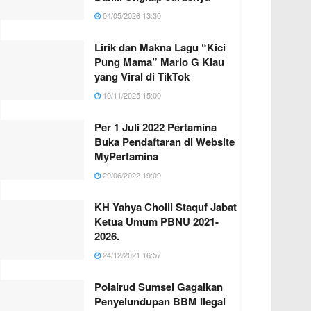
04/05/2026 13:30
Lirik dan Makna Lagu “Kici
Pung Mama” Mario G Klau
yang Viral di TikTok
10/11/2025 15:00
Per 1 Juli 2022 Pertamina
Buka Pendaftaran di Website
MyPertamina
29/06/2022 19:09
KH Yahya Cholil Staquf Jabat
Ketua Umum PBNU 2021-
2026.
24/12/2021 16:57
Polairud Sumsel Gagalkan
Penyelundupan BBM Ilegal