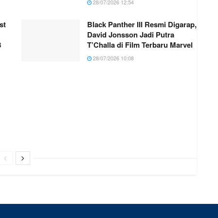
28/07/2026 12:54
st
Black Panther III Resmi Digarap,
David Jonsson Jadi Putra
8
T’Challa di Film Terbaru Marvel
28/07/2026 10:08