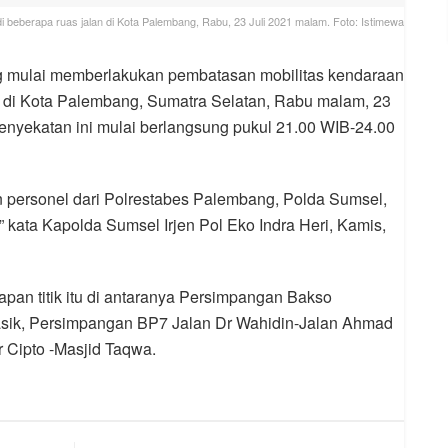
 beberapa ruas jalan di Kota Palembang, Rabu, 23 Juli 2021 malam. Foto: Istimewa
g mulai memberlakukan pembatasan mobilitas kendaraan
n di Kota Palembang, Sumatra Selatan, Rabu malam, 23
nyekatan ini mulai berlangsung pukul 21.00 WIB-24.00
n personel dari Polrestabes Palembang, Polda Sumsel,
 kata Kapolda Sumsel Irjen Pol Eko Indra Heri, Kamis,
pan titik itu di antaranya Persimpangan Bakso
asik, Persimpangan BP7 Jalan Dr Wahidin-Jalan Ahmad
 Cipto -Masjid Taqwa.