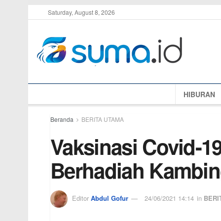
Saturday, August 8, 2026
HIBURAN
Beranda
BERITA UTAMA
Vaksinasi Covid-19
Berhadiah Kambi
Editor
Abdul Gofur
24/06/2021 14:14
in
BERI