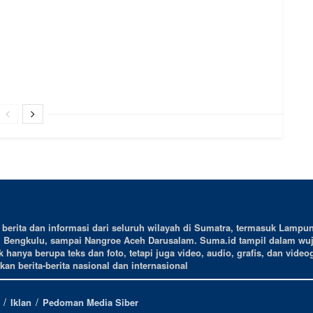
erita dan informasi dari seluruh wilayah di Sumatra, termasuk Lampun
, Bengkulu, sampai Nangroe Aceh Darusalam. Suma.id tampil dalam wu
 hanya berupa teks dan foto, tetapi juga video, audio, grafis, dan videog
an berita-berita nasional dan internasional
Iklan
Pedoman Media Siber