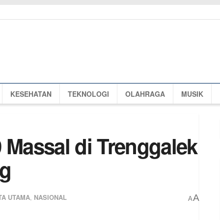
KESEHATAN
TEKNOLOGI
OLAHRAGA
MUSIK
 Massal di Trenggalek
ng
TA UTAMA
,
NASIONAL
A
A