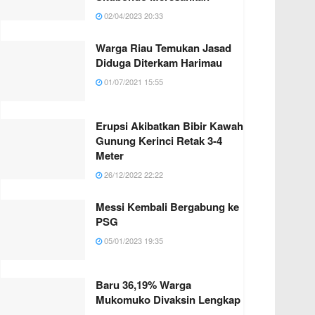
02/04/2023 20:33
Warga Riau Temukan Jasad
Diduga Diterkam Harimau
01/07/2021 15:55
Erupsi Akibatkan Bibir Kawah
Gunung Kerinci Retak 3-4
Meter
26/12/2022 22:22
Messi Kembali Bergabung ke
PSG
05/01/2023 19:35
Baru 36,19% Warga
Mukomuko Divaksin Lengkap