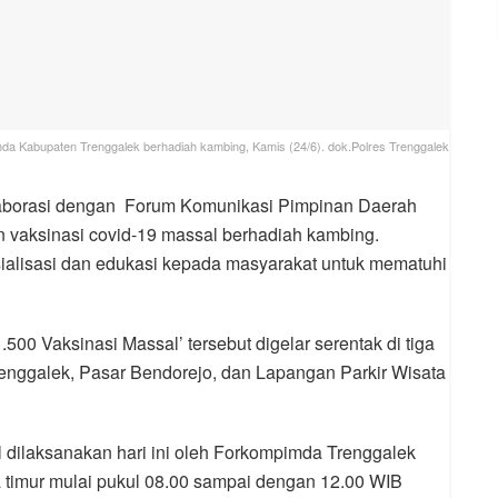
da Kabupaten Trenggalek berhadiah kambing, Kamis (24/6). dok.Polres Trenggalek
laborasi dengan Forum Komunikasi Pimpinan Daerah
vaksinasi covid-19 massal berhadiah kambing.
sialisasi dan edukasi kepada masyarakat untuk mematuhi
500 Vaksinasi Massal’ tersebut digelar serentak di tiga
renggalek, Pasar Bendorejo, dan Lapangan Parkir Wisata
l dilaksanakan hari ini oleh Forkompimda Trenggalek
timur mulai pukul 08.00 sampai dengan 12.00 WIB