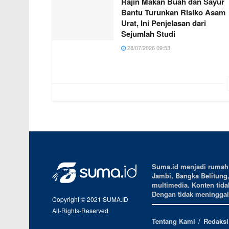
Rajin Makan Buah dan Sayur
Bantu Turunkan Risiko Asam
Urat, Ini Penjelasan dari
Sejumlah Studi
28/07/2026 09:53
Suma.id menjadi rumah b
Jambi, Bangka Belitung
multimedia. Konten tidak
Dengan tidak meninggalk
Copyright © 2021 SUMA.ID
All-Rights-Reserved
Tentang Kami
Redaksi