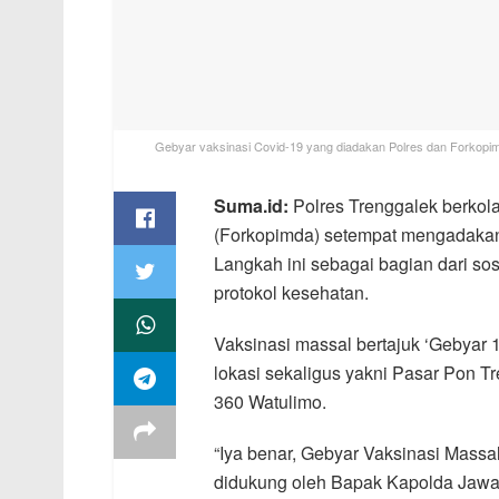
Gebyar vaksinasi Covid-19 yang diadakan Polres dan Forkopim
Suma.id:
Polres Trenggalek berko
(Forkopimda) setempat mengadakan 
Langkah ini sebagai bagian dari so
protokol kesehatan.
Vaksinasi massal bertajuk ‘Gebyar 1.
lokasi sekaligus yakni Pasar Pon T
360 Watulimo.
“Iya benar, Gebyar Vaksinasi Massa
didukung oleh Bapak Kapolda Jawa 