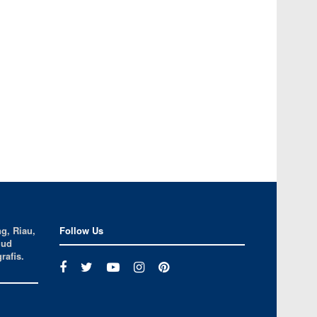
g, Riau,
Follow Us
jud
rafis.