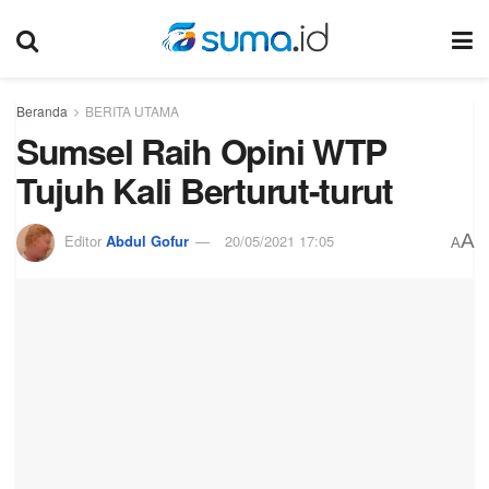
Beranda
BERITA UTAMA
Sumsel Raih Opini WTP
Tujuh Kali Berturut-turut
A
Editor
Abdul Gofur
20/05/2021 17:05
A