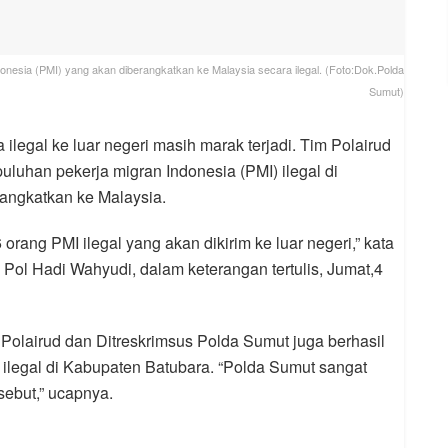
nesia (PMI) yang akan diberangkatkan ke Malaysia secara ilegal. (Foto:Dok.Polda
Sumut)
 ilegal ke luar negeri masih marak terjadi. Tim Polairud
uhan pekerja migran Indonesia (PMI) ilegal di
angkatkan ke Malaysia.
orang PMI ilegal yang akan dikirim ke luar negeri,” kata
l Hadi Wahyudi, dalam keterangan tertulis, Jumat,4
Polairud dan Ditreskrimsus Polda Sumut juga berhasil
legal di Kabupaten Batubara. “Polda Sumut sangat
sebut,” ucapnya.