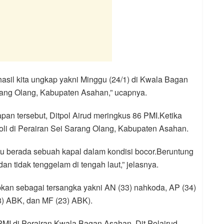
hasil kita ungkap yakni Minggu (24/1) di Kwala Bagan
arang Olang, Kabupaten Asahan,” ucapnya.
an tersebut, Ditpol Airud meringkus 86 PMI.Ketika
oli di Perairan Sei Sarang Olang, Kabupaten Asahan.
tu berada sebuah kapal dalam kondisi bocor.Beruntung
an tidak tenggelam di tengah laut,” jelasnya.
pkan sebagai tersangka yakni AN (33) nahkoda, AP (34)
8) ABK, dan MF (23) ABK).
I di Perairan Kwala Bagan Asahan, Dit Polairud