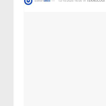
Editor
cecil
13/10/2025 16:00
in
TEKNOLOGI