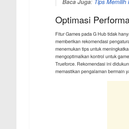
:
Tips Memilih
Baca Juga
Optimasi Perform
Fitur Games pada G Hub tidak hanya
memberikan rekomendasi pengaturan
menemukan tips untuk meningkatkan
mengoptimalkan kontrol untuk game
Trueforce. Rekomendasi ini didukung
memastikan pengalaman bermain yang