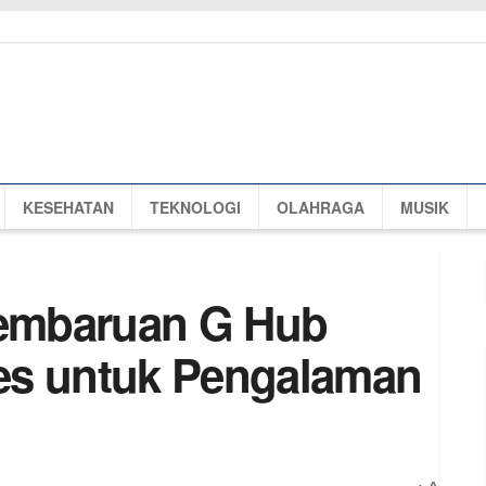
KESEHATAN
TEKNOLOGI
OLAHRAGA
MUSIK
Pembaruan G Hub
es untuk Pengalaman