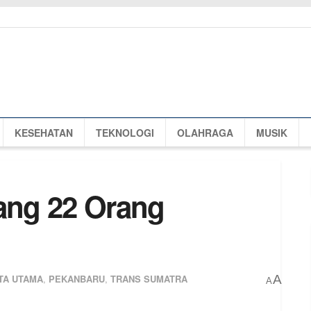
KESEHATAN
TEKNOLOGI
OLAHRAGA
MUSIK
ng 22 Orang
TA UTAMA
,
PEKANBARU
,
TRANS SUMATRA
A
A