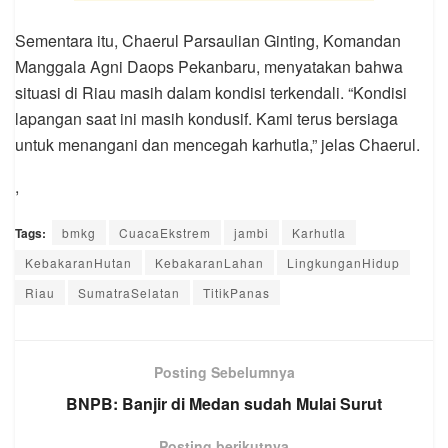
Sementara itu, Chaerul Parsaulian Ginting, Komandan
Manggala Agni Daops Pekanbaru, menyatakan bahwa
situasi di Riau masih dalam kondisi terkendali. “Kondisi
lapangan saat ini masih kondusif. Kami terus bersiaga
untuk menangani dan mencegah karhutla,” jelas Chaerul.
,
Tags:
bmkg
CuacaEkstrem
jambi
Karhutla
KebakaranHutan
KebakaranLahan
LingkunganHidup
Riau
SumatraSelatan
TitikPanas
Posting Sebelumnya
BNPB: Banjir di Medan sudah Mulai Surut
Posting berikutnya