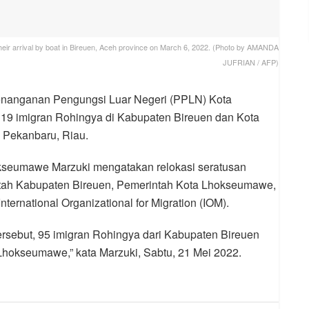
heir arrival by boat in Bireuen, Aceh province on March 6, 2022. (Photo by AMANDA
JUFRIAN / AFP)
Penanganan Pengungsi Luar Negeri (PPLN) Kota
9 imigran Rohingya di Kabupaten Bireuen dan Kota
Pekanbaru, Riau.
kseumawe Marzuki mengatakan relokasi seratusan
rintah Kabupaten Bireuen, Pemerintah Kota Lhokseumawe,
nternational Organizational for Migration (IOM).
ersebut, 95 imigran Rohingya dari Kabupaten Bireuen
Lhokseumawe,” kata Marzuki, Sabtu, 21 Mei 2022.