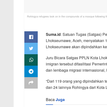
Rohingya refugees look on in the compounds of a mosque following t
Suma.id
: Satuan Tugas (Satgas) 
Lhokseumawe, Aceh, menyatakan 11
Lhokseumawe akan dipindahkan ke 
Juru Bicara Satgas PPLN Kota Lho
imigran tersebut difasilitasi Peme
dan lembaga migrasi internasional, I
“Dari 119 orang yang dipindahkan t
dan 24 lainnya Rohingya dari Kota 
Baca
Juga