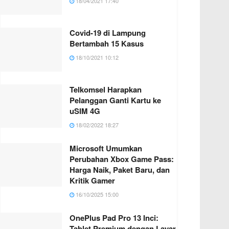
18/04/2021 17:40
Covid-19 di Lampung
Bertambah 15 Kasus
18/10/2021 10:12
Telkomsel Harapkan
Pelanggan Ganti Kartu ke
uSIM 4G
18/02/2022 18:27
Microsoft Umumkan
Perubahan Xbox Game Pass:
Harga Naik, Paket Baru, dan
Kritik Gamer
16/10/2025 15:00
OnePlus Pad Pro 13 Inci:
Tablet Premium dengan Layar