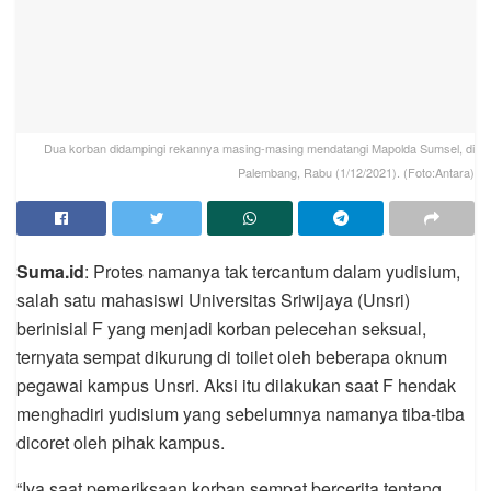
Dua korban didampingi rekannya masing-masing mendatangi Mapolda Sumsel, di
Palembang, Rabu (1/12/2021). (Foto:Antara)
Suma.id
: Protes namanya tak tercantum dalam yudisium,
salah satu mahasiswi Universitas Sriwijaya (Unsri)
berinisial F yang menjadi korban pelecehan seksual,
ternyata sempat dikurung di toilet oleh beberapa oknum
pegawai kampus Unsri. Aksi itu dilakukan saat F hendak
menghadiri yudisium yang sebelumnya namanya tiba-tiba
dicoret oleh pihak kampus.
“Iya saat pemeriksaan korban sempat bercerita tentang