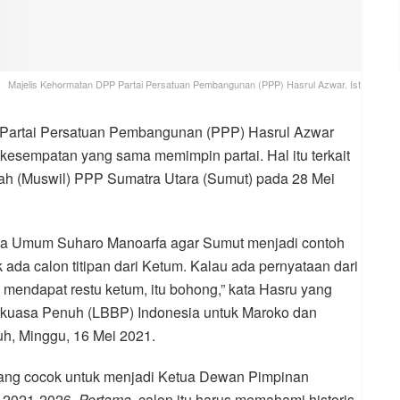
Majelis Kehormatan DPP Partai Persatuan Pembangunan (PPP) Hasrul Azwar. Ist
Partai Persatuan Pembangunan (PPP) Hasrul Azwar
kesempatan yang sama memimpin partai. Hal itu terkait
ah (Muswil) PPP Sumatra Utara (Sumut) pada 28 Mei
ua Umum Suharo Manoarfa agar Sumut menjadi contoh
ada calon titipan dari Ketum. Kalau ada pernyataan dari
mendapat restu ketum, itu bohong,” kata Hasru yang
rkuasa Penuh (LBBP) Indonesia untuk Maroko dan
uh, Minggu, 16 Mei 2021.
 yang cocok untuk menjadi Ketua Dewan Pimpinan
 2021-2026.
Pertama,
calon itu harus memahami historis