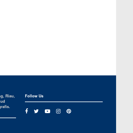
g, Riau,
Follow Us
jud
rafis.