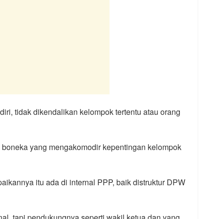
ri, tidak dikendalikan kelompok tertentu atau orang
on boneka yang mengakomodir kepentingan kelompok
paikannya itu ada di internal PPP, baik distruktur DPW
rnal, tapi pendukungnya seperti wakil ketua dan yang