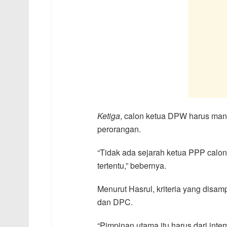
Ketiga
, calon ketua DPW harus mandi
perorangan.
“Tidak ada sejarah ketua PPP cal
tertentu,” bebernya.
Menurut Hasrul, kriteria yang disam
dan DPC.
“Pimpinan utama itu harus dari inte