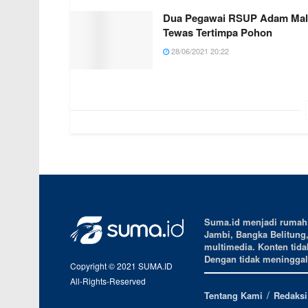
Dua Pegawai RSUP Adam Mal
Tewas Tertimpa Pohon
28/06/2021 20:22
Suma.id menjadi rumah b
Jambi, Bangka Belitung
multimedia. Konten tidak
Dengan tidak meninggalk
Copyright © 2021 SUMA.ID
All-Rights-Reserved
Tentang Kami
Redaksi