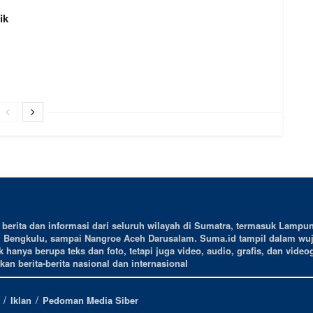
ik
erita dan informasi dari seluruh wilayah di Sumatra, termasuk Lampun
, Bengkulu, sampai Nangroe Aceh Darusalam. Suma.id tampil dalam wu
 hanya berupa teks dan foto, tetapi juga video, audio, grafis, dan videog
an berita-berita nasional dan internasional
Iklan
Pedoman Media Siber