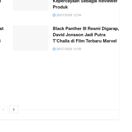
u
Kepercayaan Sebagai Reviewer
Produk
28/07/2026 12:54
st
Black Panther III Resmi Digarap,
David Jonsson Jadi Putra
8
T’Challa di Film Terbaru Marvel
28/07/2026 10:08