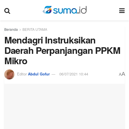
Beranda
BERITA UTAMA
Mendagri Instruksikan
Daerah Perpanjangan PPKM
Mikro
A
Editor
Abdul Gofur
06/07/2021 10:44
A