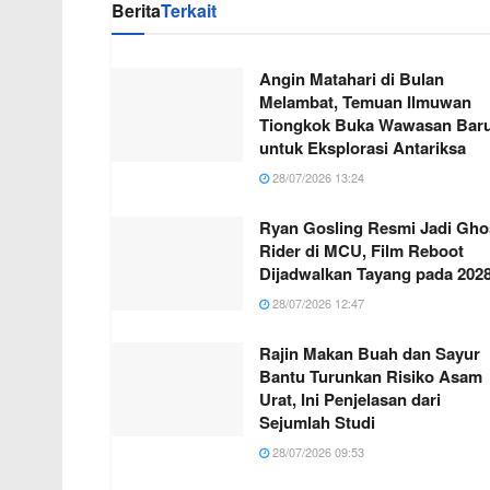
Berita
Terkait
Angin Matahari di Bulan
Melambat, Temuan Ilmuwan
Tiongkok Buka Wawasan Bar
untuk Eksplorasi Antariksa
28/07/2026 13:24
Ryan Gosling Resmi Jadi Gho
Rider di MCU, Film Reboot
Dijadwalkan Tayang pada 202
28/07/2026 12:47
Rajin Makan Buah dan Sayur
Bantu Turunkan Risiko Asam
Urat, Ini Penjelasan dari
Sejumlah Studi
28/07/2026 09:53