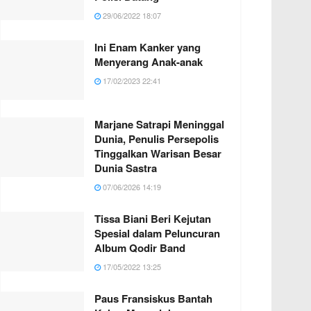
29/06/2022 18:07
Ini Enam Kanker yang
Menyerang Anak-anak
17/02/2023 22:41
Marjane Satrapi Meninggal
Dunia, Penulis Persepolis
Tinggalkan Warisan Besar
Dunia Sastra
07/06/2026 14:19
Tissa Biani Beri Kejutan
Spesial dalam Peluncuran
Album Qodir Band
17/05/2022 13:25
Paus Fransiskus Bantah