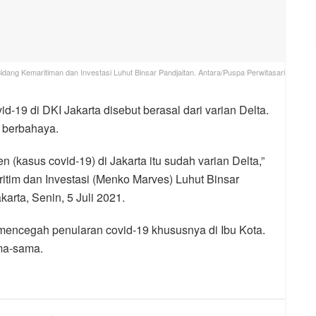
Bidang Kemaritiman dan Investasi Luhut Binsar Pandjaitan. Antara/Puspa Perwitasari
-19 di DKI Jakarta disebut berasal dari varian Delta.
n berbahaya.
n (kasus covid-19) di Jakarta itu sudah varian Delta,”
ritim dan Investasi (Menko Marves) Luhut Binsar
karta, Senin, 5 Juli 2021.
mencegah penularan covid-19 khususnya di Ibu Kota.
ma-sama.