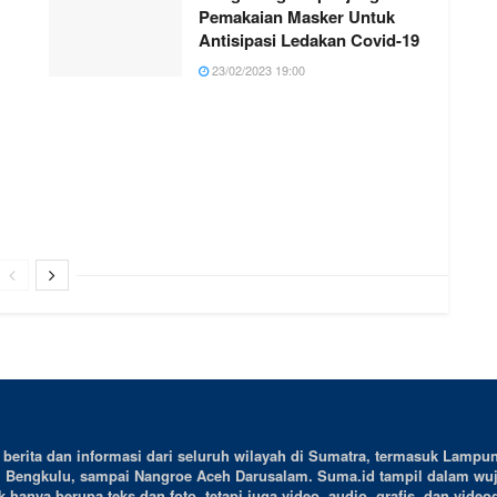
Pemakaian Masker Untuk
Antisipasi Ledakan Covid-19
23/02/2023 19:00
erita dan informasi dari seluruh wilayah di Sumatra, termasuk Lampun
, Bengkulu, sampai Nangroe Aceh Darusalam. Suma.id tampil dalam wu
 hanya berupa teks dan foto, tetapi juga video, audio, grafis, dan videog