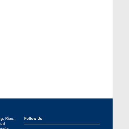
g, Riau,
Follow Us
jud
rafis.