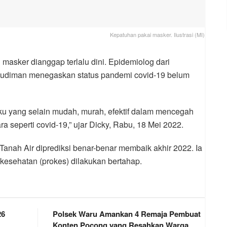
Kepatuhan pakai masker. Ilustrasi (MI)
asker dianggap terlalu dini. Epidemiolog dari
ky Budiman menegaskan status pandemi covid-19 belum
laku yang selain mudah, murah, efektif dalam mencegah
a seperti covid-19,” ujar Dicky, Rabu, 18 Mei 2022.
Tanah Air diprediksi benar-benar membaik akhir 2022. Ia
kesehatan (prokes) dilakukan bertahap.
26
Polsek Waru Amankan 4 Remaja Pembuat
Konten Pocong yang Resahkan Warga