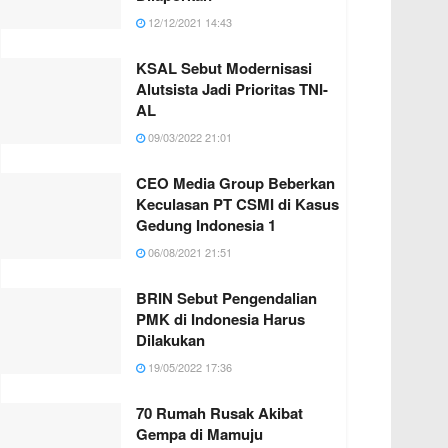
12/12/2021 14:43
KSAL Sebut Modernisasi
Alutsista Jadi Prioritas TNI-
AL
09/03/2022 21:01
CEO Media Group Beberkan
Keculasan PT CSMI di Kasus
Gedung Indonesia 1
06/08/2021 21:51
BRIN Sebut Pengendalian
PMK di Indonesia Harus
Dilakukan
19/05/2022 17:36
70 Rumah Rusak Akibat
Gempa di Mamuju