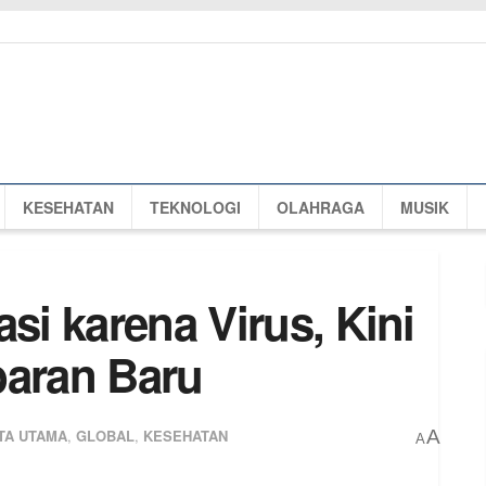
KESEHATAN
TEKNOLOGI
OLAHRAGA
MUSIK
si karena Virus, Kini
aran Baru
TA UTAMA
,
GLOBAL
,
KESEHATAN
A
A