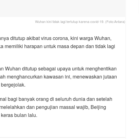
Wuhan kini tidak lagi tertutup karena covid-19. (Foto:Antara)
nya ditutup akibat virus corona, kini warga Wuhan,
memiliki harapan untuk masa depan dan tidak lagi
kan Wuhan ditutup sebagai upaya untuk menghentikan
elah menghancurkan kawasan ini, menewaskan jutaan
bergejolak.
al bagi banyak orang di seluruh dunia dan setelah
melelahkan dan pengujian massal wajib, Beijing
keras bulan lalu.