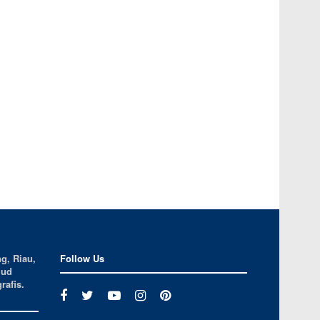
g, Riau,
Follow Us
jud
rafis.