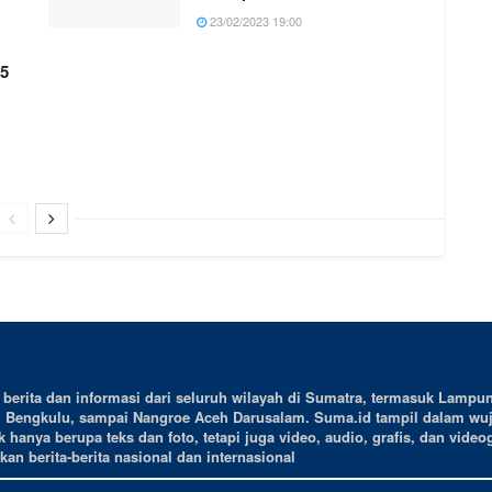
23/02/2023 19:00
45
erita dan informasi dari seluruh wilayah di Sumatra, termasuk Lampun
, Bengkulu, sampai Nangroe Aceh Darusalam. Suma.id tampil dalam wu
 hanya berupa teks dan foto, tetapi juga video, audio, grafis, dan videog
an berita-berita nasional dan internasional