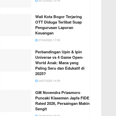
20/12/2022 10:16
Wali Kota Bogor Terjaring
OTT Diduga Terlibat Suap
Pengurusan Laporan
Keuangan
27/04/2022 17:50
Perbandingan Upin & Ipin
Universe vs 4 Game Open-
World Anak: Mana yang
Paling Seru dan Edukatif di
2025?
24/07/2025 14:59
GM Novendra Priasmoro
Puncaki Klasemen Japfa FIDE
Rated 2026, Persaingan Makin
Sengit
28/05/2026 09:36