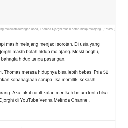
yang melewati setengah abad, Thomas Djorghi masih betah hidup melajang. (Foto:MI)
pi masih melajang menjadi sorotan. Di usia yang
orghi masih betah hidup melajang. Meski begitu,
 bahagia hidup tanpa pasangan.
i, Thomas merasa hidupnya bisa lebih bebas. Pria 52
asakan kebahagiaan serupa jika memiliki kekasih.
ang. Aku takut nanti kalau menikah belum tentu bisa
Djorghi di YouTube Venna Melinda Channel.