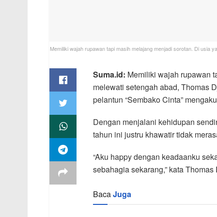
Memiliki wajah rupawan tapi masih melajang menjadi sorotan. Di usia 
Suma.id:
Memiliki wajah rupawan ta
melewati setengah abad, Thomas Dj
pelantun “Sembako Cinta” mengaku
Dengan menjalani kehidupan sendir
tahun ini justru khawatir tidak mer
“Aku happy dengan keadaanku sekar
sebahagia sekarang,” kata Thomas 
Baca
Juga