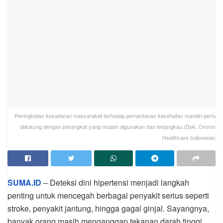
Peningkatan kesadaran masyarakat terhadap pemantauan kesehatan mandiri perlu
didukung dengan perangkat yang mudah digunakan dan terjangkau.(Dok. Omron
Healthcare Indonesia)
SUMA.ID
– Deteksi dini hipertensi menjadi langkah
penting untuk mencegah berbagai penyakit serius seperti
stroke, penyakit jantung, hingga gagal ginjal. Sayangnya,
banyak orang masih menganggap tekanan darah tinggi