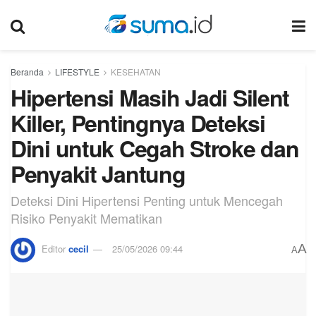
Beranda
LIFESTYLE
KESEHATAN
Hipertensi Masih Jadi Silent
Killer, Pentingnya Deteksi
Dini untuk Cegah Stroke dan
Penyakit Jantung
Deteksi Dini Hipertensi Penting untuk Mencegah
Risiko Penyakit Mematikan
A
Editor
cecil
25/05/2026 09:44
A