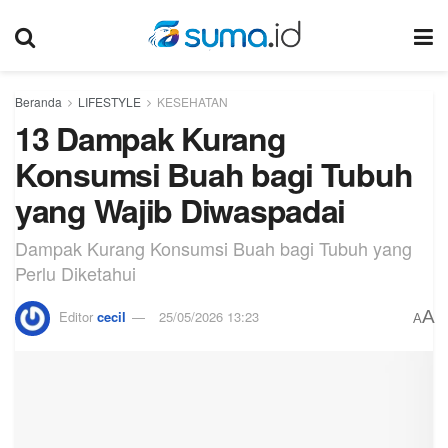
Beranda
LIFESTYLE
KESEHATAN
13 Dampak Kurang
Konsumsi Buah bagi Tubuh
yang Wajib Diwaspadai
Dampak Kurang Konsumsi Buah bagi Tubuh yang
Perlu Diketahui
A
Editor
cecil
25/05/2026 13:23
A