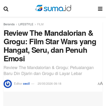
Beranda
LIFESTYLE
FILM
Review The Mandalorian &
Grogu: Film Star Wars yang
Hangat, Seru, dan Penuh
Emosi
Review The Mandalorian & Grogu: Petualangan
Baru Din Djarin dan Grogu di Layar Lebar
A
Editor
cecil
25/05/2026 09:18
A