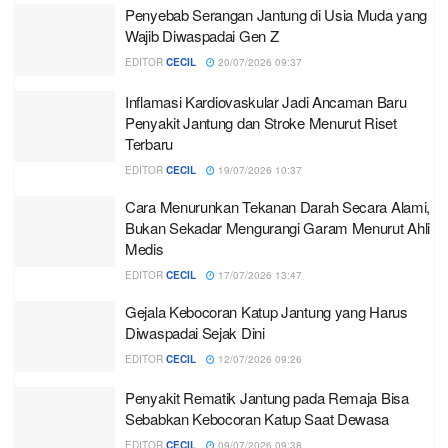
Penyebab Serangan Jantung di Usia Muda yang
Wajib Diwaspadai Gen Z
EDITOR
CECIL
20/07/2026 09:37
Inflamasi Kardiovaskular Jadi Ancaman Baru
Penyakit Jantung dan Stroke Menurut Riset
Terbaru
EDITOR
CECIL
19/07/2026 10:37
Cara Menurunkan Tekanan Darah Secara Alami,
Bukan Sekadar Mengurangi Garam Menurut Ahli
Medis
EDITOR
CECIL
17/07/2026 13:47
Gejala Kebocoran Katup Jantung yang Harus
Diwaspadai Sejak Dini
EDITOR
CECIL
12/07/2026 09:26
Penyakit Rematik Jantung pada Remaja Bisa
Sebabkan Kebocoran Katup Saat Dewasa
EDITOR
CECIL
09/07/2026 09:38