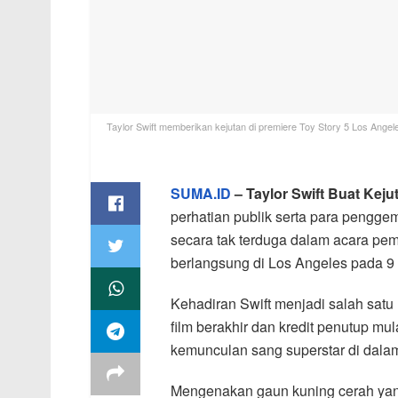
Taylor Swift memberikan kejutan di premiere Toy Story 5 Los Ang
SUMA.ID
– Taylor Swift Buat Keju
perhatian publik serta para penggem
secara tak terduga dalam acara pem
berlangsung di Los Angeles pada 9 
Kehadiran Swift menjadi salah satu
film berakhir dan kredit penutup mu
kemunculan sang superstar di dala
Mengenakan gaun kuning cerah yang