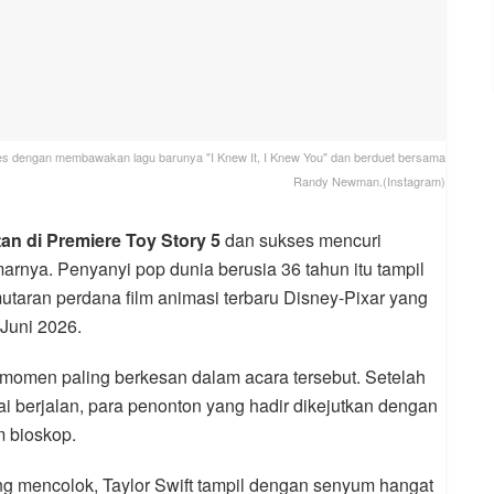
eles dengan membawakan lagu barunya "I Knew It, I Knew You" dan berduet bersama
Randy Newman.(Instagram)
tan di Premiere Toy Story 5
dan sukses mencuri
arnya. Penyanyi pop dunia berusia 36 tahun itu tampil
utaran perdana film animasi terbaru Disney-Pixar yang
Juni 2026.
 momen paling berkesan dalam acara tersebut. Setelah
lai berjalan, para penonton yang hadir dikejutkan dengan
m bioskop.
 mencolok, Taylor Swift tampil dengan senyum hangat