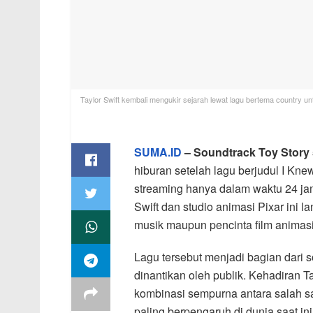
Taylor Swift kembali mengukir sejarah lewat lagu bertema country u
SUMA.ID
– Soundtrack Toy Story 5
hiburan setelah lagu berjudul I Kne
streaming hanya dalam waktu 24 jam 
Swift dan studio animasi Pixar ini
musik maupun pencinta film animasi
Lagu tersebut menjadi bagian dari s
dinantikan oleh publik. Kehadiran T
kombinasi sempurna antara salah sa
paling berpengaruh di dunia saat ini