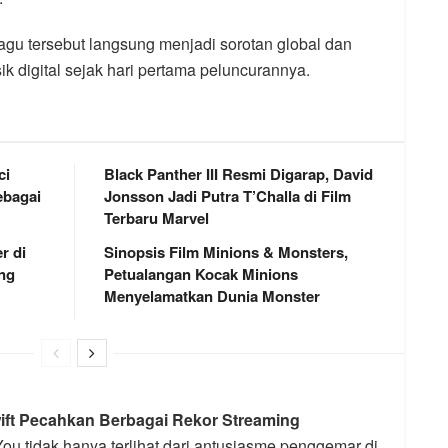
lagu tersebut langsung menjadi sorotan global dan
k digital sejak hari pertama peluncurannya.
ci
Black Panther III Resmi Digarap, David
bagai
Jonsson Jadi Putra T’Challa di Film
Terbaru Marvel
r di
Sinopsis Film Minions & Monsters,
ng
Petualangan Kocak Minions
Menyelamatkan Dunia Monster
wift Pecahkan Berbagai Rekor Streaming
ou tidak hanya terlihat dari antusiasme penggemar di