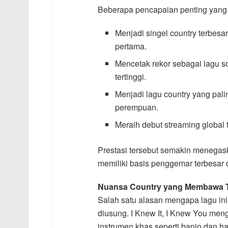
Beberapa pencapaian penting yang be
Menjadi singel country terbes
pertama.
Mencetak rekor sebagai lagu s
tertinggi.
Menjadi lagu country yang pali
perempuan.
Meraih debut streaming global
Prestasi tersebut semakin menegaska
memiliki basis penggemar terbesar da
Nuansa Country yang Membawa Ta
Salah satu alasan mengapa lagu ini
diusung. I Knew It, I Knew You me
instrumen khas seperti banjo dan h