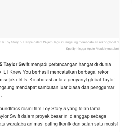
ntuk Toy Story 5. Hanya dalam 24 jam, lagu ini langsung memecahkan rekor global di
Spotify hingga Apple Music!(youtube)
 Taylor Swift
menjadi perbincangan hangat di dunia
w It, I Knew You berhasil mencatatkan berbagai rekor
sejak dirilis. Kolaborasi antara penyanyi global Taylor
 langsung mendapat sambutan luar biasa dari penggemar
.
oundtrack resmi film Toy Story 5 yang telah lama
aylor Swift dalam proyek besar ini dianggap sebagai
tu waralaba animasi paling ikonik dan salah satu musisi
.