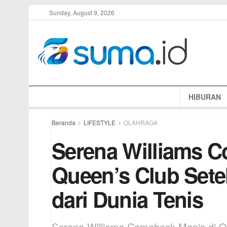
Sunday, August 9, 2026
HIBURAN
Beranda
LIFESTYLE
OLAHRAGA
Serena Williams C
Queen’s Club Sete
dari Dunia Tenis
Serena Williams Comeback Manis di Q