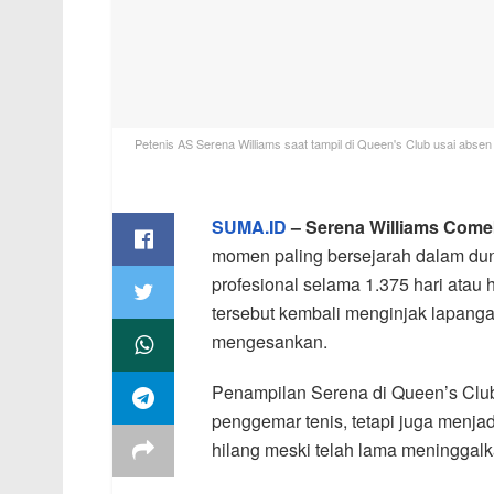
Petenis AS Serena Williams saat tampil di Queen's Club usai abs
SUMA.ID
– Serena Williams Come
momen paling bersejarah dalam dun
profesional selama 1.375 hari atau 
tersebut kembali menginjak lapan
mengesankan.
Penampilan Serena di Queen’s Club,
penggemar tenis, tetapi juga menjad
hilang meski telah lama meninggalka