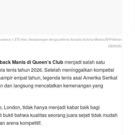
en selama 1.375 Hari, berpasangan denga petenis Kanada Victoria Mboko(AFP/Adrian
DENNIS)
back Manis di Queen’s Club
menjadi salah satu
ia tenis tahun 2026. Setelah meninggalkan kompetisi
hampir empat tahun, legenda tenis asal Amerika Serikat
gan dan langsung mencatatkan kemenangan yang
 London, tidak hanya menjadi kabar baik bagi
i bukti bahwa kualitas seorang juara sejati tidak mudah
n arena kompetitif.