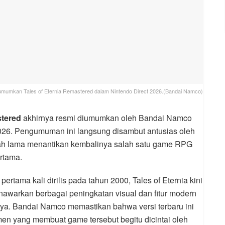
umkan Tales of Eternia Remastered dalam Nintendo Direct 2026.(Bandai Namco)
stered
akhirnya resmi diumumkan oleh Bandai Namco
2026. Pengumuman ini langsung disambut antusias oleh
lah lama menantikan kembalinya salah satu game RPG
ertama.
pertama kali dirilis pada tahun 2000, Tales of Eternia kini
nawarkan berbagai peningkatan visual dan fitur modern
nya. Bandai Namco memastikan bahwa versi terbaru ini
n yang membuat game tersebut begitu dicintai oleh