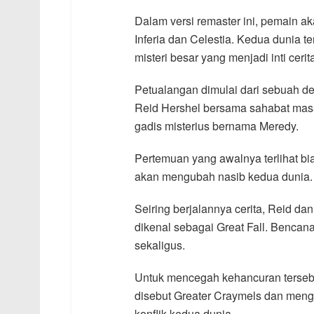
Dalam versi remaster ini, pemain ak
Inferia dan Celestia. Kedua dunia t
misteri besar yang menjadi inti ceri
Petualangan dimulai dari sebuah de
Reid Hershel bersama sahabat masa
gadis misterius bernama Meredy.
Pertemuan yang awalnya terlihat bi
akan mengubah nasib kedua dunia.
Seiring berjalannya cerita, Reid 
dikenal sebagai Great Fall. Bencan
sekaligus.
Untuk mencegah kehancuran tersebu
disebut Greater Craymels dan meng
konflik kedua dunia.