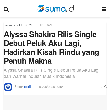
Beranda
LIFESTYLE
HIBURAN
Alyssa Shakira Rilis Single
Debut Peluk Aku Lagi,
Hadirkan Kisah Rindu yang
Penuh Makna
Alyssa Shakira Rilis Single Debut Peluk Aku Lagi
dan Warnai Industri Musik Indonesia
A
Editor
cecil
09/06/2026 09:54
A