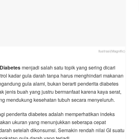
Ilustrasi(Magnific)
 Diabetes
menjadi salah satu topik yang sering dicari
trol kadar gula darah tanpa harus menghindari makanan
andung gula alami, bukan berarti penderita diabetes
k jenis buah yang justru bermanfaat karena kaya serat,
 yang mendukung kesehatan tubuh secara menyeluruh.
gi penderita diabetes adalah memperhatikan indeks
rupakan ukuran yang menunjukkan seberapa cepat
arah setelah dikonsumsi. Semakin rendah nilai GI suatu
gkatan gula darah yang terjadi.