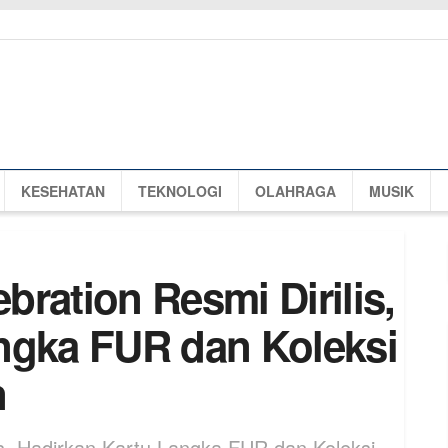
KESEHATAN
TEKNOLOGI
OLAHRAGA
MUSIK
ration Resmi Dirilis,
ngka FUR dan Koleksi
n
is, Hadirkan Kartu Langka FUR dan Koleksi