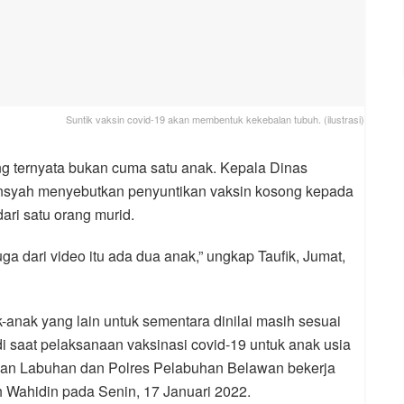
Suntik vaksin covid-19 akan membentuk kekebalan tubuh. (ilustrasi)
ng ternyata bukan cuma satu anak. Kepala Dinas
ansyah menyebutkan penyuntikan vaksin kosong kepada
ari satu orang murid.
uga dari video itu ada dua anak,” ungkap Taufik, Jumat,
anak yang lain untuk sementara dinilai masih sesuai
adi saat pelaksanaan vaksinasi covid-19 untuk anak usia
dan Labuhan dan Polres Pelabuhan Belawan bekerja
Wahidin pada Senin, 17 Januari 2022.