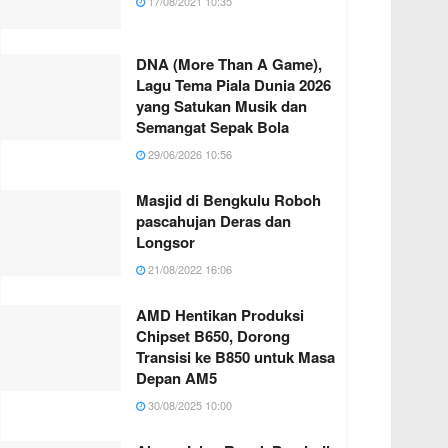
17/08/2021 10:35
DNA (More Than A Game),
Lagu Tema Piala Dunia 2026
yang Satukan Musik dan
Semangat Sepak Bola
29/06/2026 10:56
Masjid di Bengkulu Roboh
pascahujan Deras dan
Longsor
21/08/2022 16:06
AMD Hentikan Produksi
Chipset B650, Dorong
Transisi ke B850 untuk Masa
Depan AM5
30/08/2025 10:00