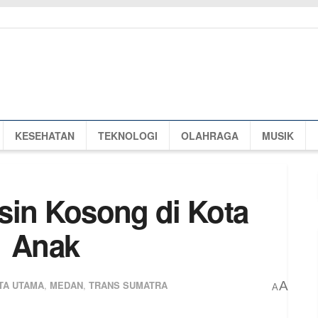
KESEHATAN
TEKNOLOGI
OLAHRAGA
MUSIK
sin Kosong di Kota
1 Anak
TA UTAMA
,
MEDAN
,
TRANS SUMATRA
A
A