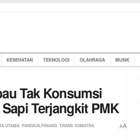
KESEHATAN
TEKNOLOGI
OLAHRAGA
MUSIK
bau Tak Konsumsi
 Sapi Terjangkit PMK
TA UTAMA
,
PANGKALPINANG
,
TRANS SUMATRA
A
A