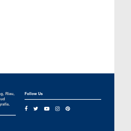
g, Riau,
Follow Us
jud
rafis.