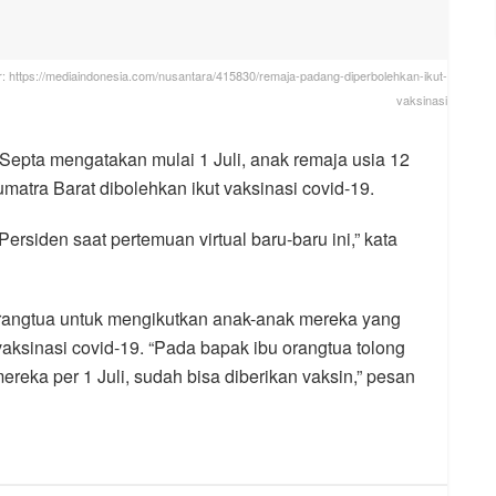
 https://mediaindonesia.com/nusantara/415830/remaja-padang-diperbolehkan-ikut-
vaksinasi
epta mengatakan mulai 1 Juli, anak remaja usia 12
matra Barat dibolehkan ikut vaksinasi covid-19.
ersiden saat pertemuan virtual baru-baru ini,” kata
orangtua untuk mengikutkan anak-anak mereka yang
 vaksinasi covid-19. “Pada bapak ibu orangtua tolong
reka per 1 Juli, sudah bisa diberikan vaksin,” pesan