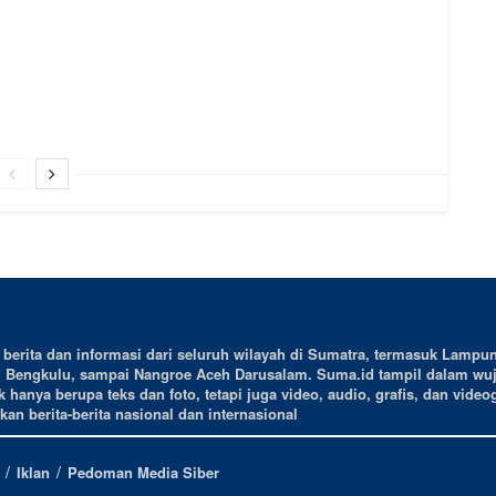
erita dan informasi dari seluruh wilayah di Sumatra, termasuk Lampun
, Bengkulu, sampai Nangroe Aceh Darusalam. Suma.id tampil dalam wu
 hanya berupa teks dan foto, tetapi juga video, audio, grafis, dan videog
an berita-berita nasional dan internasional
Iklan
Pedoman Media Siber