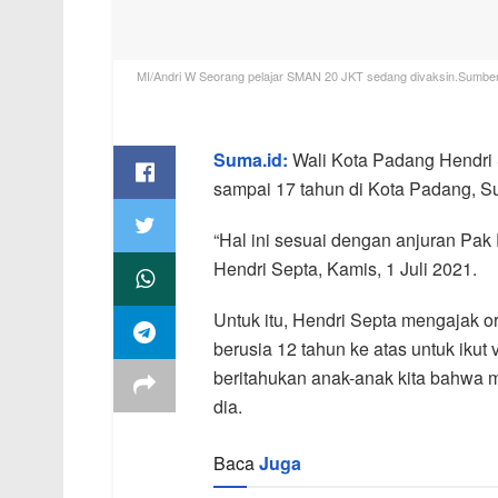
MI/Andri W Seorang pelajar SMAN 20 JKT sedang divaksin.Sumber:
Suma.id:
Wali Kota Padang Hendri S
sampai 17 tahun di Kota Padang, Su
“Hal ini sesuai dengan anjuran Pak P
Hendri Septa, Kamis, 1 Juli 2021.
Untuk itu, Hendri Septa mengajak 
berusia 12 tahun ke atas untuk ikut
beritahukan anak-anak kita bahwa me
dia.
Baca
Juga