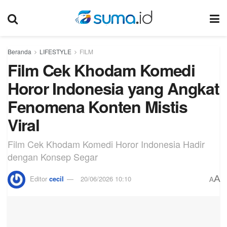
Beranda
LIFESTYLE
FILM
Film Cek Khodam Komedi
Horor Indonesia yang Angkat
Fenomena Konten Mistis
Viral
Film Cek Khodam Komedi Horor Indonesia Hadir
dengan Konsep Segar
A
Editor
cecil
20/06/2026 10:10
A