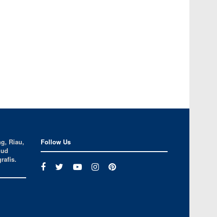
g, Riau,
Follow Us
jud
rafis.