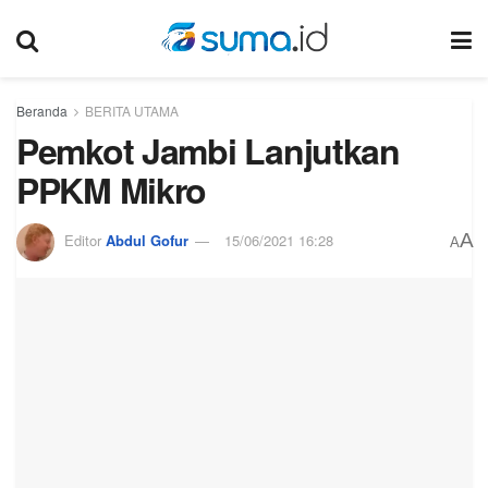
Beranda
BERITA UTAMA
Pemkot Jambi Lanjutkan
PPKM Mikro
A
Editor
Abdul Gofur
15/06/2021 16:28
A