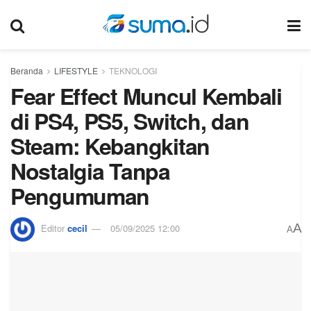
Beranda
LIFESTYLE
TEKNOLOGI
Fear Effect Muncul Kembali
di PS4, PS5, Switch, dan
Steam: Kebangkitan
Nostalgia Tanpa
Pengumuman
A
Editor
cecil
05/09/2025 12:00
A