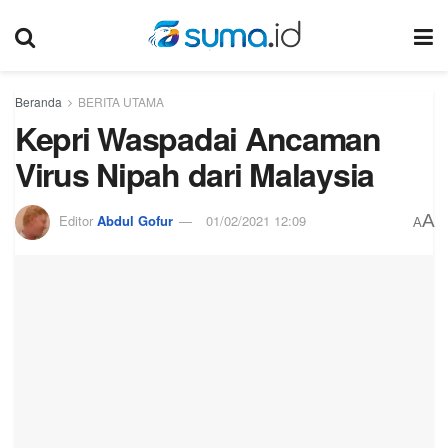
Beranda
BERITA UTAMA
Kepri Waspadai Ancaman
Virus Nipah dari Malaysia
A
Editor
Abdul Gofur
01/02/2021 12:09
A