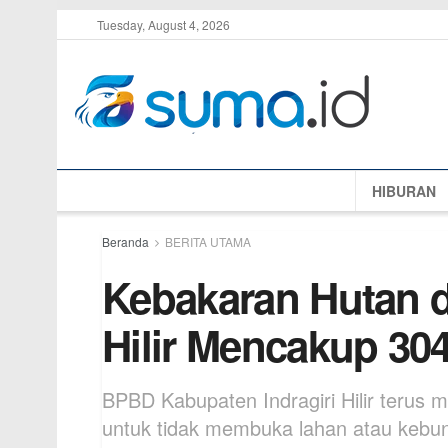
Tuesday, August 4, 2026
HIBURAN
Beranda
BERITA UTAMA
Kebakaran Hutan d
Hilir Mencakup 304
BPBD Kabupaten Indragiri Hilir terus 
untuk tidak membuka lahan atau kebun