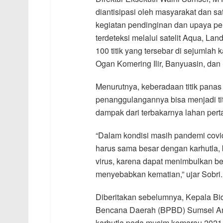
diantisipasi oleh masyarakat dan 
kegiatan pendinginan dan upaya pen
terdeteksi melalui satelit Aqua, Lan
100 titik yang tersebar di sejumlah
Ogan Komering Ilir, Banyuasin, da
Menurutnya, keberadaan titik panas 
penanggulangannya bisa menjadi ti
dampak dari terbakarnya lahan per
“Dalam kondisi masih pandemi covi
harus sama besar dengan karhutla,
virus, karena dapat menimbulkan b
menyebabkan kematian,” ujar Sobri.
Diberitakan sebelumnya, Kepala 
Bencana Daerah (BPBD) Sumsel An
karhutla pada musim kemarau 2021,