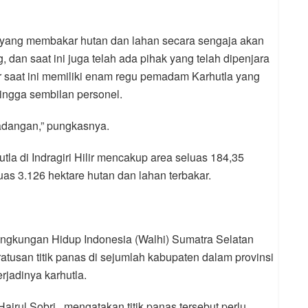
 yang membakar hutan dan lahan secara sengaja akan
, dan saat ini juga telah ada pihak yang telah dipenjara
lir saat ini memiliki enam regu pemadam Karhutla yang
 hingga sembilan personel.
 cadangan,” pungkasnya.
tla di Indragiri Hilir mencakup area seluas 184,35
as 3.126 hektare hutan dan lahan terbakar.
Lingkungan Hidup Indonesia (Walhi) Sumatra Selatan
atusan titik panas di sejumlah kabupaten dalam provinsi
rjadinya karhutla.
airul Sobri , mengatakan titik panas tersebut perlu