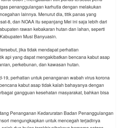
satgas penanggulangan karhutla dengan melakukan
cegahan lainnya. Menurut dia, titik panas yang
dsat-8, dan NOAA itu sepanjang Mei ini saja lebih dari
 kabupaten rawan kebakaran hutan dan lahan, seperti
n Kabupaten Musi Banyuasin.
tersebut, jika tidak mendapat perhatian
tik api yang dapat mengakibatkan bencana kabut asap
tanian, perkebunan, dan kawasan hutan.
d-19, perhatian untuk penanganan wabah virus korona
 bencana kabut asap tidak kalah bahayanya dengan
erbagai gangguan kesehatan masyarakat, bahkan bisa
Bidang Penanganan Kedaruratan Badan Penanggulangan
sori mengungkapkan untuk mencegah terjadinya
 sejak dua bulan terakhir pihaknya bersama satgas