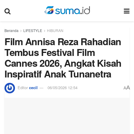
Beranda
LIFESTYLE
HIBURAN
Film Annisa Reza Rahadian
Tembus Festival Film
Cannes 2026, Angkat Kisah
Inspiratif Anak Tunanetra
A
Editor
cecil
06/05/2026 12:54
A