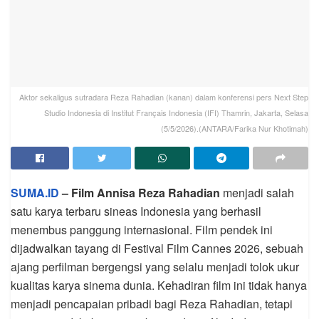
Aktor sekaligus sutradara Reza Rahadian (kanan) dalam konferensi pers Next Step
Studio Indonesia di Institut Français Indonesia (IFI) Thamrin, Jakarta, Selasa
(5/5/2026).(ANTARA/Farika Nur Khotimah)
SUMA.ID
– Film Annisa Reza Rahadian
menjadi salah
satu karya terbaru sineas Indonesia yang berhasil
menembus panggung internasional. Film pendek ini
dijadwalkan tayang di
Festival Film Cannes 2026
, sebuah
ajang perfilman bergengsi yang selalu menjadi tolok ukur
kualitas karya sinema dunia. Kehadiran film ini tidak hanya
menjadi pencapaian pribadi bagi
Reza Rahadian
, tetapi