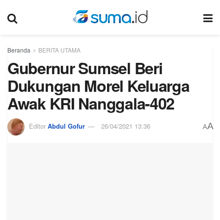
Beranda
BERITA UTAMA
Gubernur Sumsel Beri
Dukungan Morel Keluarga
Awak KRI Nanggala-402
A
Editor
Abdul Gofur
26/04/2021 13:36
A