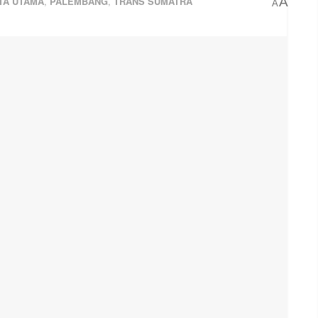
TA UTAMA
,
PALEMBANG
,
TRANS SUMATRA
A
A