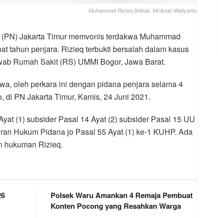
Muhammad Rizieq Shihab. MI/Andri Widiyanto
 (PN) Jakarta Timur memvonis terdakwa Muhammad
 tahun penjara. Rizieq terbukti bersalah dalam kasus
swab Rumah Sakit (RS) UMMI Bogor, Jawa Barat.
a, oleh perkara ini dengan pidana penjara selama 4
, di PN Jakarta Timur, Kamis, 24 Juni 2021.
Ayat (1) subsider Pasal 14 Ayat (2) subsider Pasal 15 UU
ran Hukum Pidana jo Pasal 55 Ayat (1) ke-1 KUHP. Ada
n hukuman Rizieq.
26
Polsek Waru Amankan 4 Remaja Pembuat
Konten Pocong yang Resahkan Warga