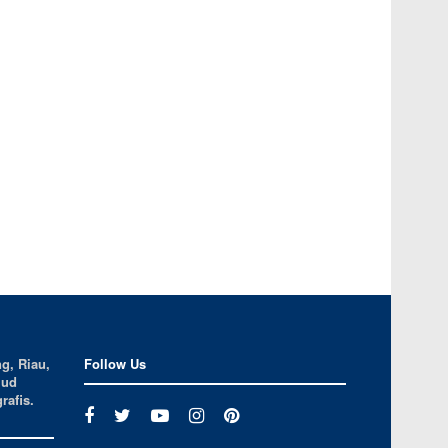
g, Riau,
Follow Us
jud
rafis.