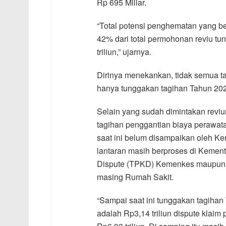
Rp 695 Miliar.
“Total potensi penghematan yang be
42% dari total permohonan reviu tu
triliun,” ujarnya.
Dirinya menekankan, tidak semua ta
hanya tunggakan tagihan Tahun 2020
Selain yang sudah dimintakan reviu
tagihan penggantian biaya perawa
saat ini belum disampaikan oleh 
lantaran masih berproses di Kement
Dispute (TPKD) Kemenkes maupun pr
masing Rumah Sakit.
“Sampai saat ini tunggakan tagiha
adalah Rp3,14 triliun dispute klai