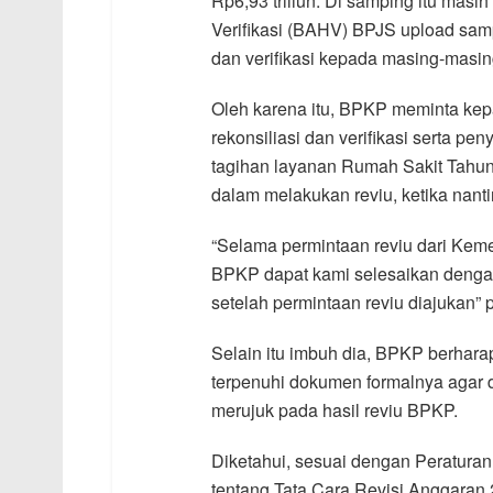
Rp6,93 triliun. Di samping itu masi
Verifikasi (BAHV) BPJS upload sam
dan verifikasi kepada masing-masi
Oleh karena itu, BPKP meminta ke
rekonsiliasi dan verifikasi serta p
tagihan layanan Rumah Sakit Tahun
dalam melakukan reviu, ketika nant
“Selama permintaan reviu dari Kem
BPKP dapat kami selesaikan dengan 
setelah permintaan reviu diajukan”
Selain itu imbuh dia, BPKP berhara
terpenuhi dokumen formalnya agar
merujuk pada hasil reviu BPKP.
Diketahui, sesuai dengan Peratur
tentang Tata Cara Revisi Anggaran 2