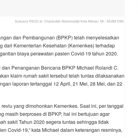
Suasana RSUD dr. Chasbullah Abdulmadjid Kota Bekasi. MI / ADAM DWI.
ngan dan Pembangunan (BPKP) telah menyelesaikan
ng dari Kementerian Kesehatan (Kemenkes) terhadap
ggantian biaya perawatan pasien Covid-19 tahun 2020.
al dan Penanganan Bencana BPKP Michael Rolandi C.
kan klaim rumah sakit tersebut telah tuntas dilaksanakan
ngan laporan tertanggal 12 April, 21 Mei, 28 Mei, dan 22
 reviu yang dimohonkan Kemenkes. Saat ini, per tanggal
ang masih berproses di BPKP, hal ini bertujuan agar
ah sakit Tahun 2020 segera tuntas sehingga tidak
n Covid-19,” kata Michael dalam keterangan resminya,