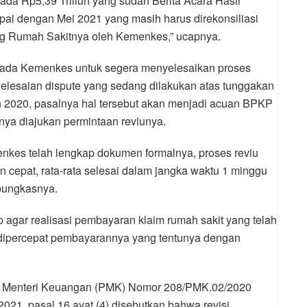
h ada Rp5,39 Triliun yang sudah Berita Acara Hasil
pai dengan Mei 2021 yang masih harus direkonsiliasi
ng Rumah Sakitnya oleh Kemenkes,” ucapnya.
pada Kemenkes untuk segera menyelesaikan proses
enyelesaian dispute yang sedang dilakukan atas tunggakan
 2020, pasalnya hal tersebut akan menjadi acuan BPKP
inya diajukan permintaan reviunya.
enkes telah lengkap dokumen formalnya, proses reviu
cepat, rata-rata selesai dalam jangka waktu 1 minggu
 pungkasnya.
p agar realisasi pembayaran klaim rumah sakit yang telah
 dipercepat pembayarannya yang tentunya dengan
an Menteri Keuangan (PMK) Nomor 208/PMK.02/2020
021, pasal 16 ayat (4) disebutkan bahwa revisi