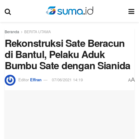
Beranda
BERITA UTAMA
Rekonstruksi Sate Beracun
di Bantul, Pelaku Aduk
Bumbu Sate dengan Sianida
A
Editor
Effran
07/06/2021 14:19
A