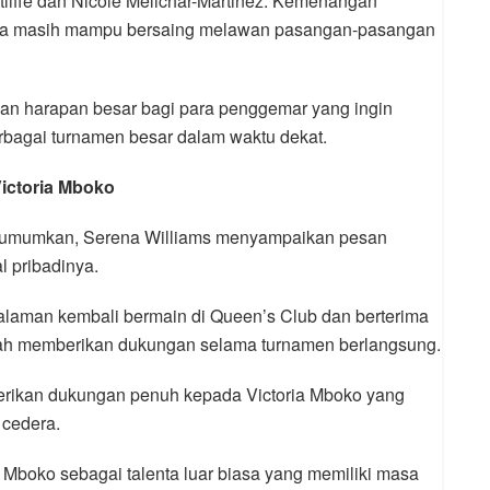
tliffe dan Nicole Melichar-Martinez. Kemenangan
ena masih mampu bersaing melawan pasangan-pasangan
an harapan besar bagi para penggemar yang ingin
erbagai turnamen besar dalam waktu dekat.
ictoria Mboko
diumumkan, Serena Williams menyampaikan pesan
l pribadinya.
laman kembali bermain di Queen’s Club dan berterima
lah memberikan dukungan selama turnamen berlangsung.
erikan dukungan penuh kepada Victoria Mboko yang
 cedera.
boko sebagai talenta luar biasa yang memiliki masa