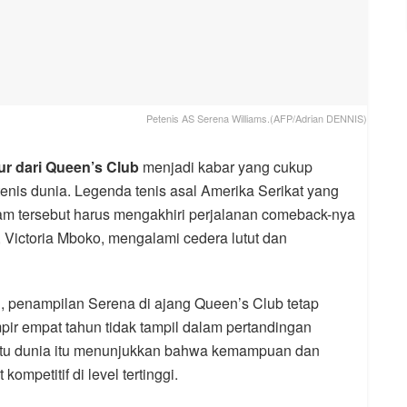
Petenis AS Serena Williams.(AFP/Adrian DENNIS)
r dari Queen’s Club
menjadi kabar yang cukup
nis dunia. Legenda tenis asal Amerika Serikat yang
am tersebut harus mengakhiri perjalanan comeback-nya
, Victoria Mboko, mengalami cedera lutut dan
, penampilan Serena di ajang Queen’s Club tetap
mpir empat tahun tidak tampil dalam pertandingan
satu dunia itu menunjukkan bahwa kemampuan dan
ompetitif di level tertinggi.