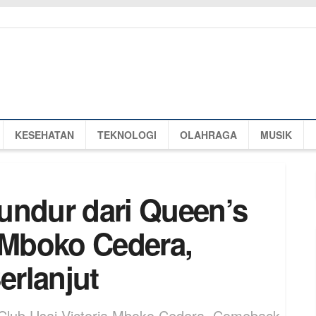
KESEHATAN
TEKNOLOGI
OLAHRAGA
MUSIK
undur dari Queen’s
a Mboko Cedera,
rlanjut
 Club Usai Victoria Mboko Cedera, Comeback