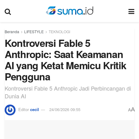
Beranda
LIFESTYLE
TEKNOLOGI
Kontroversi Fable 5
Anthropic: Saat Keamanan
AI yang Ketat Memicu Kritik
Pengguna
Kontroversi Fable 5 Anthropic Jadi Perbincangan di
Dunia AI
A
Editor
cecil
24/06/2026 09:55
A